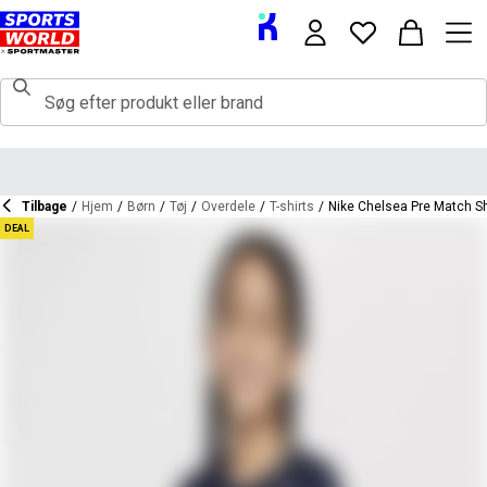
Tilbage
/
Hjem
/
Børn
/
Tøj
/
Overdele
/
T-shirts
/
Nike Chelsea Pre Match Sh
DEAL