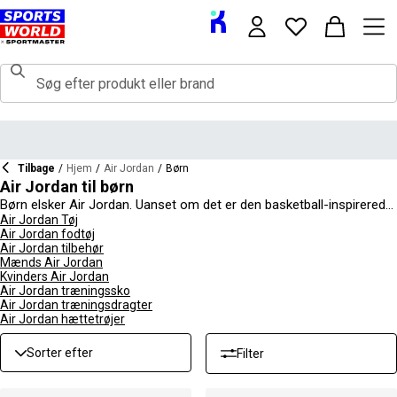
Tilbage
/
Hjem
/
Air Jordan
/
Børn
Air Jordan til børn
Børn elsker Air Jordan. Uanset om det er den basketball-inspirerede
stil eller måden, tøjet passer på, er Air Jordan-serien til børn enormt
Air Jordan Tøj
Air Jordan fodtøj
populær. Vi har et kæmpe udvalg af tøj, fodtøj og tilbehør i vores Air
Air Jordan tilbehør
Jordan-børnekatalog, som giver alt, hvad de har brug for til hverdag,
Mænds Air Jordan
sport og afslappede lejligheder. Både drenge og piger vil finde noget,
Kvinders Air Jordan
de elsker her, med et bredt udvalg af forskellige designs, pasformer
Air Jordan træningssko
og stilarter, der imødekommer hver ung persons smag. For den
Air Jordan træningsdragter
fulde kollektion, shop
Air Jordan
til mænd, kvinder og børn.
Air Jordan hættetrøjer
Sorter efter
Filter