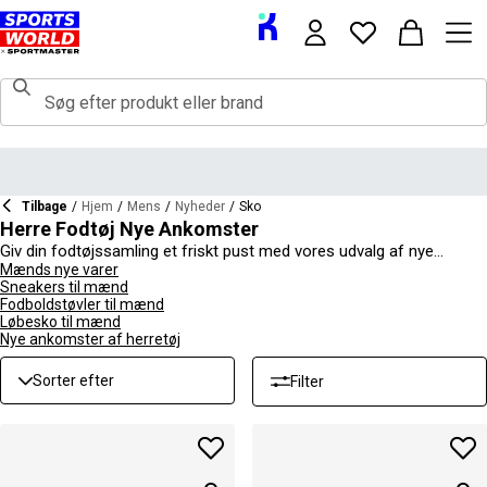
Tilbage
/
Hjem
/
Mens
/
Nyheder
/
Sko
Herre Fodtøj Nye Ankomster
Giv din fodtøjssamling et friskt pust med vores udvalg af nye
herrefodtøj, der bringer dig uundgåelige stilarter til hverdagsbrug. Der
Mænds nye varer
Sneakers til mænd
er en række forskellige muligheder at vælge imellem, herunder
Fodboldstøvler til mænd
løbesko og fodboldstøvler til træningssko og arbejdssko, hvilket
Løbesko til mænd
betyder, at du kan finde et bredt udvalg af produkter, der passer til
Nye ankomster af herretøj
dine behov. Med store mærker som
Nike
,
ASICS
,
New Balance
,
adidas
og flere, er der masser at udforske i de nye herrefodtøj.
Sorter efter
Filter