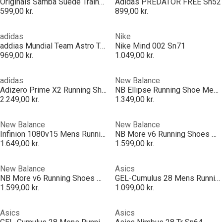
Originals Samba Suede Trainers Mens
Adidas PREDATOR FREE Sn52
599,00 kr.
899,00 kr.
adidas
Nike
addias Mundial Team Astro Turf Football Boots
Nike Mind 002 Sn71
969,00 kr.
1.049,00 kr.
adidas
New Balance
Adizero Prime X2 Running Shoes Mens
NB Ellipse Running Shoe Mens
2.249,00 kr.
1.349,00 kr.
New Balance
New Balance
Infinion 1080v15 Mens Running Shoes
NB More v6 Running Shoes Mens
1.649,00 kr.
1.599,00 kr.
New Balance
Asics
NB More v6 Running Shoes Mens
GEL-Cumulus 28 Mens Running Shoes
1.599,00 kr.
1.099,00 kr.
Asics
Asics