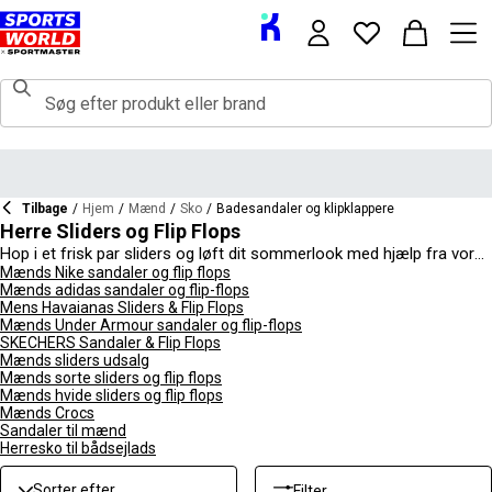
Tilbage
/
Hjem
/
Mænd
/
Sko
/
Badesandaler og klipklappere
Herre Sliders og Flip Flops
Hop i et frisk par sliders og løft dit sommerlook med hjælp fra vores
samling af mænds sliders og flip flops. Fantastiske til afslappende
Mænds Nike sandaler og flip flops
Mænds adidas sandaler og flip-flops
dage derhjemme takket være deres fremragende komfort og
Mens Havaianas Sliders & Flip Flops
nemme slip-on stil, samt gode til at tage med på ferie på grund af
Mænds Under Armour sandaler og flip-flops
de stilfulde designs og farvekombinationer, kan du finde et par, der
SKECHERS Sandaler & Flip Flops
passer dig bedst. Flip flops tilbyder et klassisk look til ferier og
Mænds sliders udsalg
strandindstillinger og er gode muligheder, hvis du leder efter noget
Mænds sorte sliders og flip flops
letvægts, åndbart og vandtæt. Uanset hvilken farve eller design du
Mænds hvide sliders og flip flops
leder efter, har vi det perfekte par til dig. Alsidige til mange
Mænds Crocs
anledninger, om det er ved poolen, på stranden eller derhjemme, så
Sandaler til mænd
Herresko til bådsejlads
hop i dit par i dag.
Sorter efter
Filter