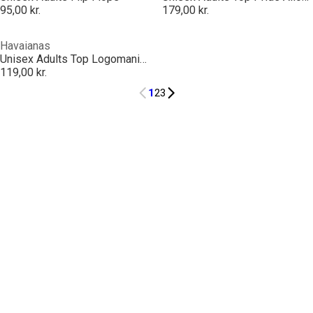
95,00 kr.
179,00 kr.
Havaianas
Unisex Adults Top Logomania Ruby Red Flip Flops
119,00 kr.
1
2
3