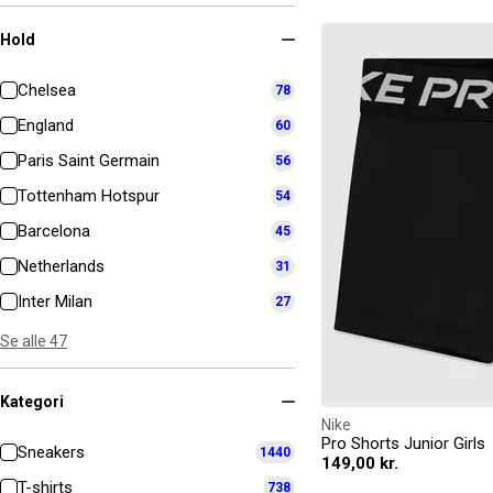
Hold
Chelsea
78
England
60
Paris Saint Germain
56
Tottenham Hotspur
54
Barcelona
45
Netherlands
31
Inter Milan
27
Se alle 47
Kategori
Nike
Pro Shorts Junior Girls
Sneakers
1440
149,00 kr.
T-shirts
738