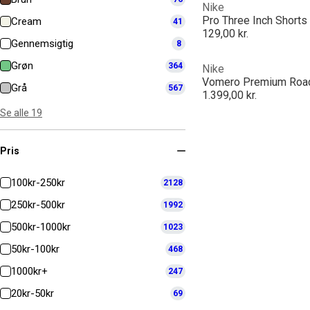
Nike
Pro Three Inch Short
Cream
41
129,00 kr.
Gennemsigtig
8
Grøn
364
Nike
Vomero Premium Roa
Grå
567
1.399,00 kr.
Se alle 19
Pris
100kr-250kr
2128
250kr-500kr
1992
500kr-1000kr
1023
50kr-100kr
468
1000kr+
247
20kr-50kr
69