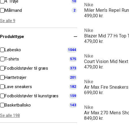
4. Trøje
10
Nike
Miler Men's Repel Run
Målmand
2
499,00 kr.
Se alle 9
Nike
Blazer Mid 77 Hi Top 
Produkttype
479,00 kr.
Løbesko
1044
Nike
T-shirts
575
Court Vision Mid Nex
479,00 kr.
Fodboldstøvler til græs
373
Hættetrøjer
201
Nike
Lave sneakers
Air Max Fire Sneaker
182
699,00 kr.
Fodboldstøvler til kunstgræs
159
Basketballsko
143
Nike
Air Max 270 Mens Sh
Se alle 198
849,00 kr.