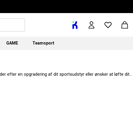
GAME
Teamsport
er efter en opgradering af dit sportsudstyr eller ønsker at løfte dit
stil og komfort. Uanset om du vil sammensætte et helt outfit med
lektion, shop
Nike
til mænd, kvinder og børn.