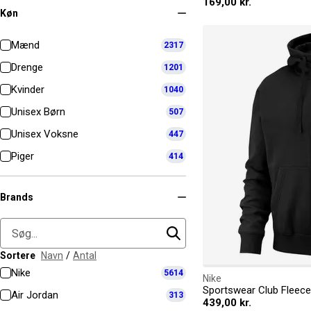
169,00 kr.
Køn
Mænd
2317
Drenge
1201
Kvinder
1040
Unisex Børn
507
Unisex Voksne
447
Piger
414
Brands
Sortere
Navn
/
Antal
Nike
5614
Nike
Sportswear Club Fleece
Air Jordan
313
439,00 kr.