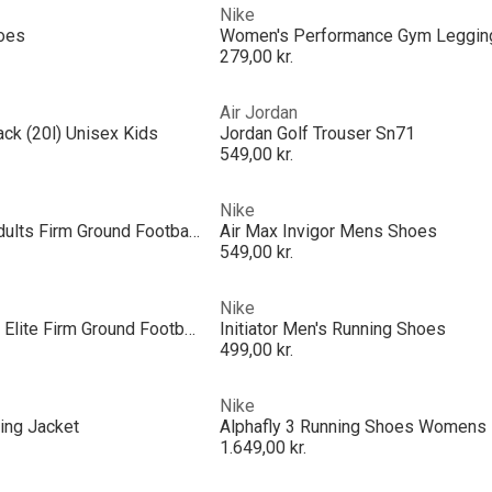
Nike
hoes
Women's Performance Gym Leggin
279,00 kr.
Air Jordan
ck (20l) Unisex Kids
Jordan Golf Trouser Sn71
549,00 kr.
Nike
Phantom 6 Low Pro Adults Firm Ground Football Boots
Air Max Invigor Mens Shoes
549,00 kr.
Nike
Men's Phantom 6 High Elite Firm Ground Football Boot
Initiator Men's Running Shoes
499,00 kr.
Nike
ing Jacket
Alphafly 3 Running Shoes Womens
1.649,00 kr.