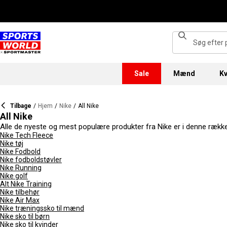
Sale
Mænd
Kv
Tilbage
/
Hjem
/
Nike
/
All Nike
All Nike
Alle de nyeste og mest populære produkter fra Nike er i denne række, m
streetwear-outfit, er der et produkt til dig her, inklusive top fodtø
Nike Tech Fleece
Nike tøj
produkterne her eller bare har brug for en eller to essentielle ting ti
Nike Fodbold
Nike fodboldstøvler
Nike Running
Nike golf
Alt Nike Training
Nike tilbehør
Nike Air Max
Nike træningssko til mænd
Nike sko til børn
Nike sko til kvinder