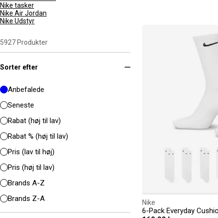
Nike tasker
Nike Air Jordan
Nike Udstyr
5927
Produkter
Sorter efter
Anbefalede
Seneste
Rabat (høj til lav)
Rabat % (høj til lav)
Pris (lav til høj)
Pris (høj til lav)
Brands A-Z
Brands Z-A
Nike
6-Pack Everyday Cushi