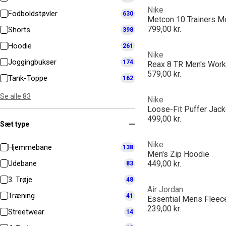
Nike
Fodboldstøvler
630
Metcon 10 Trainers M
799,00 kr.
Shorts
398
Hoodie
261
Nike
Joggingbukser
174
Reax 8 TR Men's Wor
579,00 kr.
Tank-Toppe
162
Se alle 83
Nike
Loose-Fit Puffer Jack
499,00 kr.
Sæt type
Nike
Hjemmebane
138
Men's Zip Hoodie
Udebane
449,00 kr.
83
3. Trøje
48
Air Jordan
Træning
41
Essential Mens Fleec
239,00 kr.
Streetwear
14