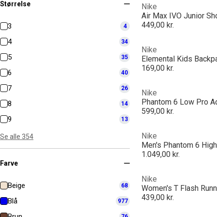
Størrelse
Nike
Air Max IVO Junior S
449,00 kr.
3
4
4
34
Nike
5
35
Elemental Kids Backpa
169,00 kr.
6
40
7
26
Nike
8
14
599,00 kr.
9
13
Nike
Se alle 354
1.049,00 kr.
Farve
Nike
Beige
68
Women's T Flash Runn
439,00 kr.
Blå
977
Brun
76