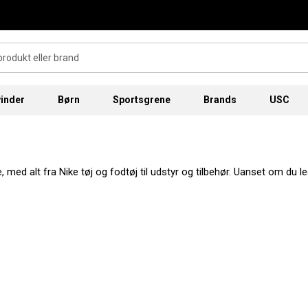
inder
Børn
Sportsgrene
Brands
USC
ed alt fra Nike tøj og fodtøj til udstyr og tilbehør. Uanset om du led
jsvalg, med løbesko, fodboldstøvler og sneakers, der giver masser af 
l din hverdag, kan du finde en overflod her med Nike. For den fulde kol