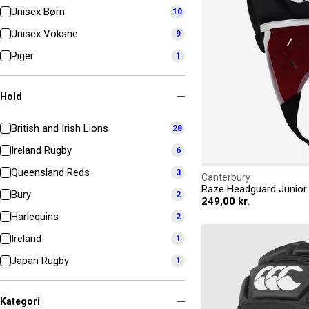
Unisex Børn
10
Unisex Voksne
9
Piger
1
Hold
British and Irish Lions
28
Ireland Rugby
6
Queensland Reds
3
Canterbury
Raze Headguard Junior
Bury
2
249,00 kr.
Harlequins
2
Ireland
1
Japan Rugby
1
Kategori