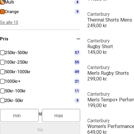
Multi
4
Orange
9
Canterbury
Thermal Shorts Mens
Se alle 10
249,00 kr.
Pris
Canterbury
Rugby Short
149,00 kr.
250kr-500kr
57
100kr-250kr
55
Canterbury
500kr-1000kr
49
Men's Rugby Shorts
299,00 kr.
1000kr+
21
50kr-100kr
11
Canterbury
Men's Tempo+ Perfor
20kr-50kr
9
199,00 kr.
til
Canterbury
Women's Performanc
Vis
649,00 kr.