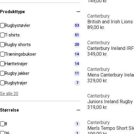
149,00 kr.
Produkttype
Canterbury
British and Irish Lio
Rugbystøvler
53
89,00 kr.
T-shirts
51
Canterbury
Rugby shorts
20
349,00 kr.
Træningsbukser
14
Hættetrøjer
14
Canterbury
Rugby jakker
11
Mens Canterbury Irela
329,00 kr.
Rugbytrøjer
7
Se alle 20
Canterbury
319,00 kr.
Størrelse
Canterbury
8
1
Men's Tempo Short Sl
36
199,00 kr.
1