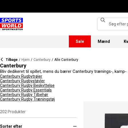
Sale
Mænd
Kv
Tilbage
/
Hjem
/
Canterbury
/
Alle Canterbury
Canterbury
Bliv dedikeret til spillet, mens du bærer Canterbury trænings-, kamp- 
men også kan forbedre hele spillet. Ved at kombinere tradition med 
Canterbury Rugbytrøjer
Canterbury Rugbystøvler
Canterbury Rugby Beskyttelse
Canterbury Rugby Essentials
Canterbury Rugby Tilbehør
Canterbury Rugby Træningstøj
202
Produkter
Sorter efter