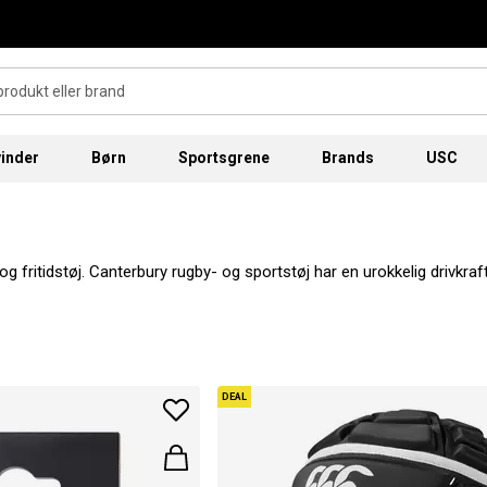
inder
Børn
Sportsgrene
Brands
USC
og fritidstøj. Canterbury rugby- og sportstøj har en urokkelig drivkraf
design er Canterbury blevet verdensberømt inden for sports- og rugb
DEAL