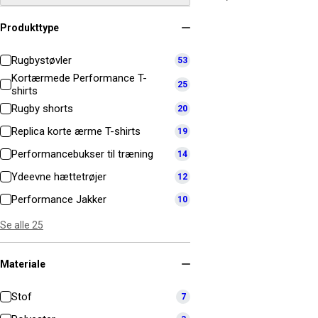
Produkttype
Rugbystøvler
53
Kortærmede Performance T-
25
shirts
Rugby shorts
20
Replica korte ærme T-shirts
19
Performancebukser til træning
14
Ydeevne hættetrøjer
12
Performance Jakker
10
Se alle 25
Materiale
Stof
7