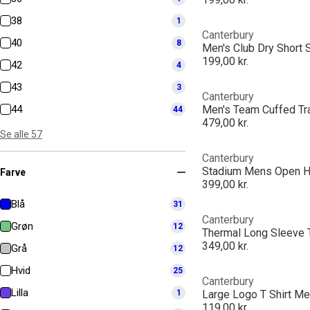
38
1
Canterbury
40
8
Men's Club Dry Short S
199,00 kr.
42
4
43
3
Canterbury
44
Men's Team Cuffed Tr
44
479,00 kr.
Se alle 57
Canterbury
Stadium Mens Open 
Farve
399,00 kr.
Blå
31
Canterbury
Grøn
12
Thermal Long Sleeve
349,00 kr.
Grå
12
Hvid
25
Canterbury
Lilla
1
Large Logo T Shirt M
119,00 kr.