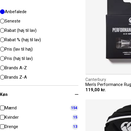
Anbefalede
Seneste
Rabat (høj til lav)
Rabat % (høj til lav)
Pris (lav til høj)
Pris (høj til lav)
Brands A-Z
Brands Z-A
Canterbury
Men's Performance Rug
119,00 kr.
Køn
Mænd
154
Kvinder
15
Drenge
13