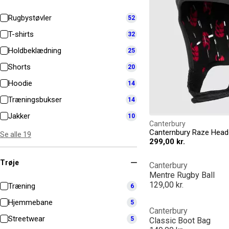
Rugbystøvler
52
T-shirts
32
Holdbeklædning
25
Shorts
20
Hoodie
14
Træningsbukser
14
Jakker
10
Canterbury
Canternbury Raze Hea
Se alle 19
299,00 kr.
Trøje
Canterbury
Mentre Rugby Ball
129,00 kr.
Træning
6
Hjemmebane
5
Canterbury
Streetwear
5
Classic Boot Bag