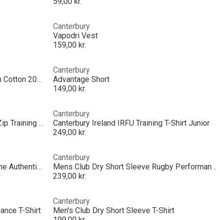
59,00 kr.
Canterbury
Vapodri Vest
159,00 kr.
Canterbury
Mens Canterbury Ireland IRFU Team Cotton 2025
Advantage Short
149,00 kr.
Canterbury
Mens Canterbury Ireland IRFU 1/4 Zip Training Hoody 2026
Canterbury Ireland IRFU Training T-Shirt Junior
249,00 kr.
Canterbury
Mens Ireland Rugby World Cup Home Authentic Kit Rugby Kit 2025
Mens Club Dry Short Sleeve Rugby Performance Polo
239,00 kr.
Canterbury
ance T-Shirt
Men's Club Dry Short Sleeve T-Shirt
199,00 kr.