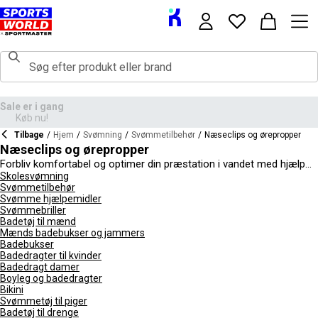
Tilbage
/
Hjem
/
Svømning
/
Svømmetilbehør
/
Næseclips og ørepropper
Næseclips og ørepropper
Forbliv komfortabel og optimer din præstation i vandet med hjælp
fra vores udvalg af svømme næseklips og svømme ørepropper. Den
Skolesvømning
Svømmetilbehør
nemmeste måde at holde vand ude af næse og ører, næseklips og
Svømme hjælpemidler
ørepropper er et absolut must for alle, der er seriøse omkring
Svømmebriller
svømning, mens begyndere og børn også kan sætte pris på den
Badetøj til mænd
ekstra komfort, de giver. Alle svømmeprodukter, du finder hos
Mænds badebukser og jammers
Sports Direct, er fra de bedste mærker inden for sporten, ikke
Badebukser
mindst
Speedo
, Slazenger og Nike.
Badedragter til kvinder
Badedragt damer
Boyleg og badedragter
Bikini
Svømmetøj til piger
Badetøj til drenge