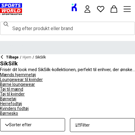
Tilbage
/
Hjem
/
SikSilk
SikSilk
Frisér dit look med SikSilk-kollektionen, perfekt til enhver, der ønsker
at tage deres streetwear-outfits til det næste niveau. Vi har et stort
Mænds hjemmetøj
Loungewear til kvinder
udvalg af forskellige produkter, herunder SikSilk-frakker, tracksuits
Børne loungewear
og hoodies i alle mulige designs. Du kan også tjekke essentielle ting
Tøj til mænd
som toppe og t-shirts, shorts og joggers fra SikSilk for at fuldende
Tøj til kvinder
din garderobe. Forkæl dig selv med de elegante farvekombinationer
Børnetøj
og den sublime stil her.
Herrefodtøj
Kvinders fodtøj
Børnesko
Sorter efter
Filter