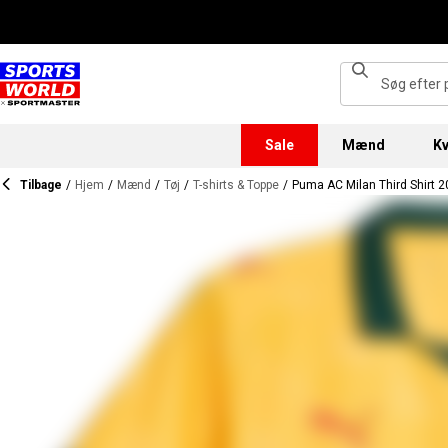
Sale
Mænd
Kv
Tilbage
/
Hjem
/
Mænd
/
Tøj
/
T-shirts & Toppe
/
Puma AC Milan Third Shirt 