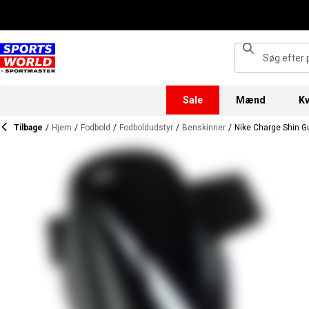
Sale
Mænd
Kv
Tilbage
/
Hjem
/
Fodbold
/
Fodboldudstyr
/
Benskinner
/
Nike Charge Shin G