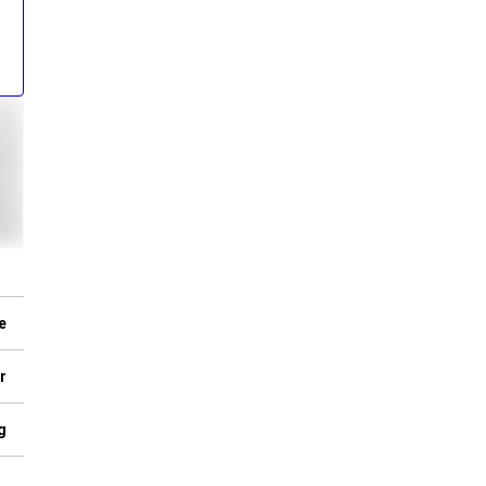
e
r
g