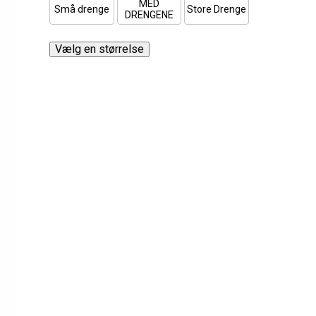
MED
Små drenge
Store Drenge
DRENGENE
Vælg en størrelse