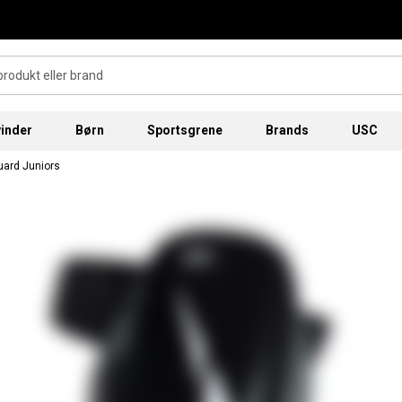
inder
Børn
Sportsgrene
Brands
USC
uard Juniors