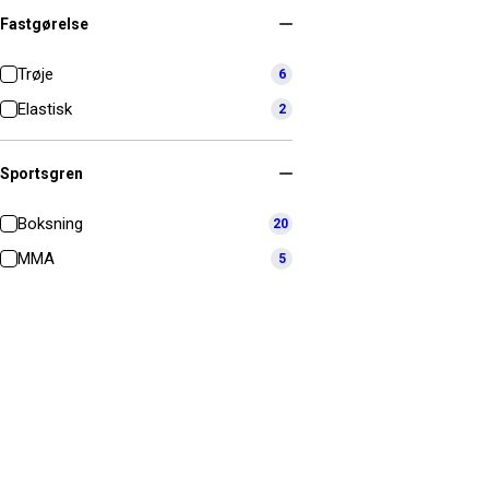
Fastgørelse
Trøje
6
Elastisk
2
Sportsgren
Boksning
20
MMA
5