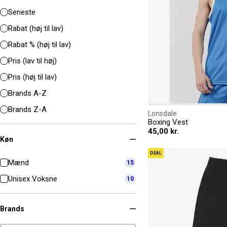
Seneste
Rabat (høj til lav)
Rabat % (høj til lav)
Pris (lav til høj)
Pris (høj til lav)
Brands A-Z
Brands Z-A
Lonsdale
Boxing Vest
45,00 kr.
Køn
DEAL
Mænd
15
Unisex Voksne
10
Brands