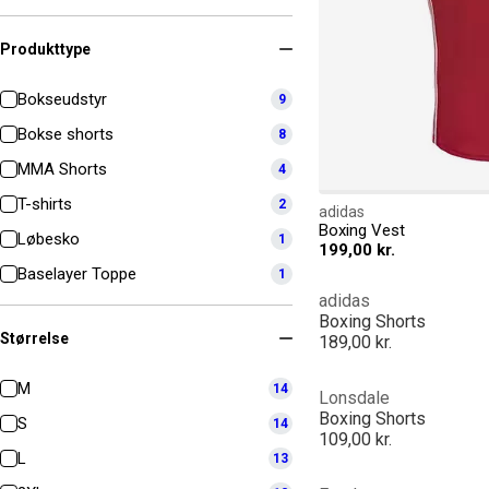
Produkttype
Bokseudstyr
9
Bokse shorts
8
MMA Shorts
4
T-shirts
2
adidas
Boxing Vest
Løbesko
1
199,00 kr.
Baselayer Toppe
1
adidas
Boxing Shorts
Størrelse
189,00 kr.
M
14
Lonsdale
Boxing Shorts
S
14
109,00 kr.
L
13