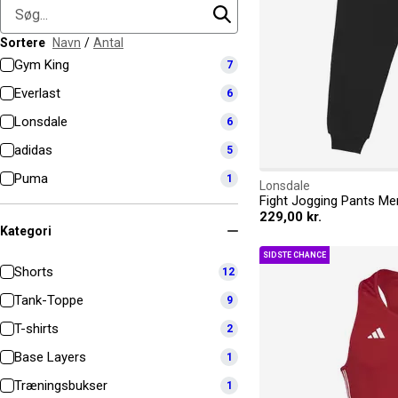
Sortere
Navn
/
Antal
Gym King
7
Everlast
6
Lonsdale
6
adidas
5
Puma
1
Lonsdale
Fight Jogging Pants Me
229,00 kr.
Kategori
SIDSTE CHANCE
Shorts
12
Tank-Toppe
9
T-shirts
2
Base Layers
1
Træningsbukser
1