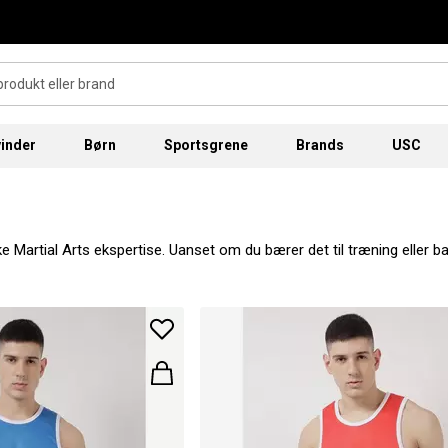
inder
Børn
Sportsgrene
Brands
USC
kke Martial Arts ekspertise. Uanset om du bærer det til træning eller
 finde det bedste kvalitet MMA-tøj her.