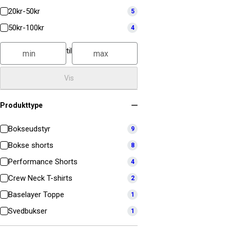
20kr-50kr
5
50kr-100kr
4
til
Vis
Produkttype
Bokseudstyr
9
Bokse shorts
8
Performance Shorts
4
Crew Neck T-shirts
2
Baselayer Toppe
1
Svedbukser
1