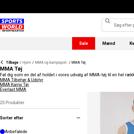
Sale
Mænd
Kv
Tilbage
/
Hjem
/
MMA og kampsport.
/
MMA Tøj
MMA Tøj
Føl dig som en del af holdet i vores udvalg af MMA-tøj til en hel ræ
har brug for. Fra Tapout-tøj til MMA-uniformer og træningstøj kan du
MMA Tilbehør & Udstyr
MMA Kamp Tøj
Everlast MMA
25
Produkter
Sorter efter
Anbefalede