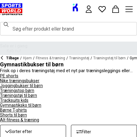
Tilbage
/
Hjem
/
Fitness & træning
/
Træningstøj
/
Træningstøj til børn
/
Gymn
Gymnastikbukser til børn
Frisk op i deres træningstøj med et nyt par træningsleggings eller
shorts fra vores store udvalg af børns træningsbukser og shorts.
PE shorts
Nike træningsbukser
Der er leggings til både piger og drenge her, samt masser af
Joggingbukser til børn
komfortable shorts til at dække alle årstider. Mange af vores
Træningstop børn
træningsbukser drager fordel af moderne teknologi som
Træningstøj til børn
svedtransporterende stoffer og fleksible materialer for at holde
Tracksuits kids
dem kølige og komfortable under træning. Tag fat i børns
Gymnastiksko til børn
træningstights, leggings og bukser fra sports eksperter som
Nike
,
Børne T-shirts
Under Armour
,
adidas
, USA Pro og
PUMA
, som tilbyder stilarter, de
Shorts til børn
vil elske at have på.
Alt fitness & træning
Sorter efter
Filter