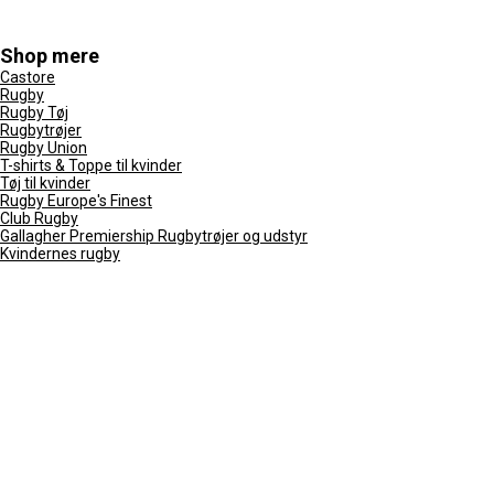
Shop mere
Castore
Rugby
Rugby Tøj
Rugbytrøjer
Rugby Union
T-shirts & Toppe til kvinder
Tøj til kvinder
Rugby Europe's Finest
Club Rugby
Gallagher Premiership Rugbytrøjer og udstyr
Kvindernes rugby