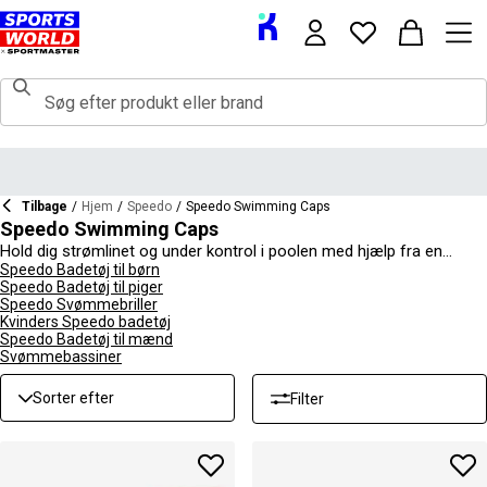
Tilbage
/
Hjem
/
Speedo
/
Speedo Swimming Caps
Speedo Swimming Caps
Hold dig strømlinet og under kontrol i poolen med hjælp fra en
Speedo svømmehætte, der er designet til at være både praktisk og
Speedo Badetøj til børn
Speedo Badetøj til piger
stilfuld på samme tid. Der er svømmehætter til mænd og kvinder,
Speedo Svømmebriller
samt specifikke svømmehætter til børn, der passer til deres
Kvinders Speedo badetøj
hoveder. Langt hår dækkes også af større svømmehætter til langt
Speedo Badetøj til mænd
hår, mens det udvalg af designs, der er tilgængeligt i denne
Svømmebassiner
kollektion, vil holde enhver ung glad. For den fulde kollektion, shop
Speedo
til mænd, kvinder og børn.
Sorter efter
Filter