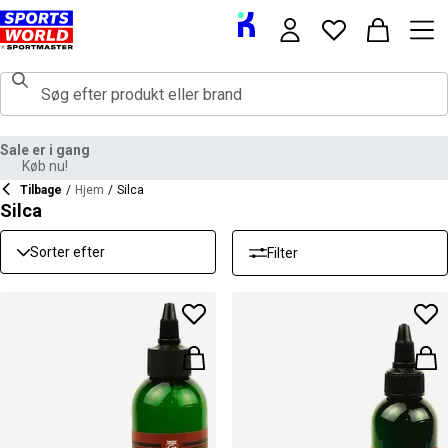
Sale er i gang
Køb nu!
Tilbage
/
Hjem
/
Silca
Silca
Sorter efter
Filter