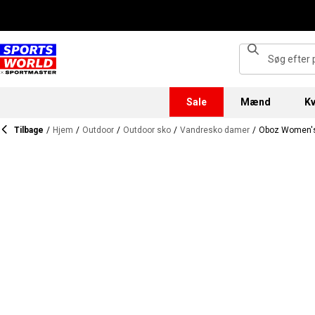
Sale
Mænd
Kv
Tilbage
/
Hjem
/
Outdoor
/
Outdoor sko
/
Vandresko damer
/
Oboz Women's