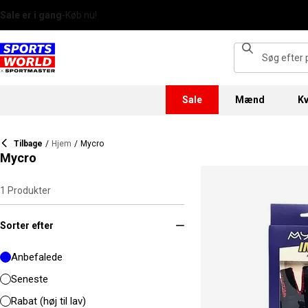
Sale
Mænd
Kv
Tilbage
/
Hjem
/
Mycro
Mycro
1
Produkter
Sorter efter
Anbefalede
Seneste
Rabat (høj til lav)