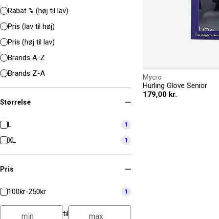
Rabat % (høj til lav)
Pris (lav til høj)
Pris (høj til lav)
Brands A-Z
Brands Z-A
Mycro
Hurling Glove Senior
179,00 kr.
Størrelse
L
1
XL
1
Pris
100kr-250kr
1
til