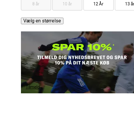
8 år
10 år
12 År
13 å
Vælg en størrelse
Tilmeld