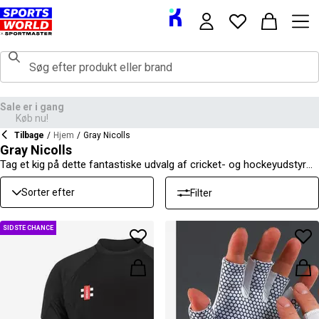
Tilbage
/
Hjem
/
Gray Nicolls
Gray Nicolls
Tag et kig på dette fantastiske udvalg af cricket- og hockeyudstyr
fra Gray Nicolls. I denne samling vil du finde et stort udvalg af
cricketketsjere, sammen med tilbehør såsom tasker, slagpuder og
Sorter efter
Filter
målmandshandsker. Gå ikke glip af disse fantastiske tilbud!
SIDSTE CHANCE