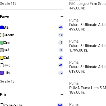
F50 League Firm Grou
Se alle 116
349,00 kr.
Farve
Puma
Blå
66
499,00 kr.
Cream
10
Puma
Grøn
13
Grå
1.799,00 kr.
8
Gul
27
Puma
Hvid
41
619,00 kr.
Lilla
12
Se alle 13
Puma
189,00 kr.
Pris
Puma
250kr-500kr
169