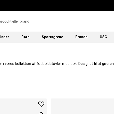
inder
Børn
Sportsgrene
Brands
USC
er i vores kollektion af fodboldstøvler med sok. Designet til at give 
elle og amatører. Leveret til dig af en række top fodboldstøvlemæ
ellige looks og størrelser til både voksne og børn.