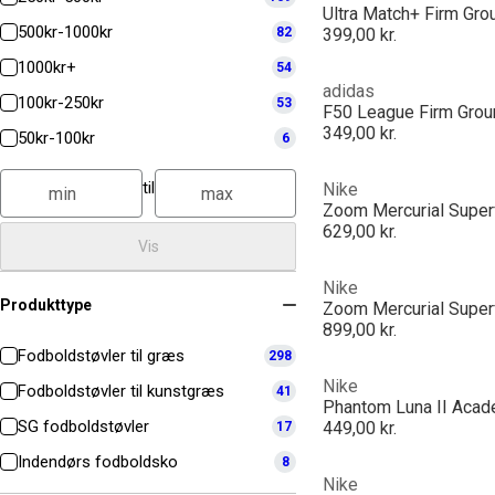
Ultra Match+ Firm Gr
500kr-1000kr
82
399,00 kr.
1000kr+
54
adidas
100kr-250kr
53
F50 League Firm Grou
349,00 kr.
50kr-100kr
6
til
Nike
629,00 kr.
Vis
Nike
Produkttype
899,00 kr.
Fodboldstøvler til græs
298
Nike
Fodboldstøvler til kunstgræs
41
SG fodboldstøvler
449,00 kr.
17
Indendørs fodboldsko
8
Nike