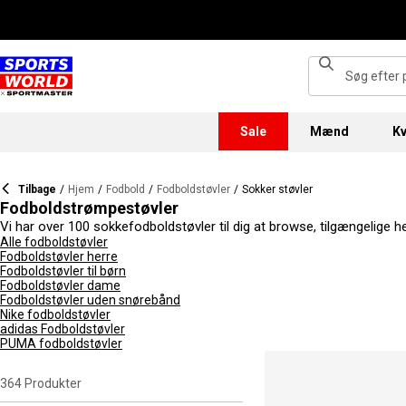
Sale
Mænd
Kv
Tilbage
/
Hjem
/
Fodbold
/
Fodboldstøvler
/
Sokker støvler
Fodboldstrømpestøvler
Vi har over 100 sokkefodboldstøvler til dig at browse, tilgængelige h
fodboldsokkestøvler mere og mere populære blandt både profession
Alle fodboldstøvler
Fodboldstøvler herre
vores udvalg af sokkefodboldstøvler noget for alle, med mange forsk
Fodboldstøvler til børn
Fodboldstøvler dame
Fodboldstøvler uden snørebånd
Nike fodboldstøvler
adidas Fodboldstøvler
PUMA fodboldstøvler
364
Produkter