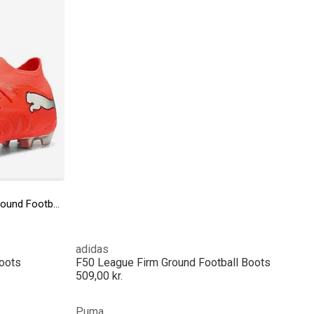
Mens PUMA Future 9 Ultimate Firm Ground Football Boots
adidas
oots
F50 League Firm Ground Football Boots
509,00 kr.
Puma