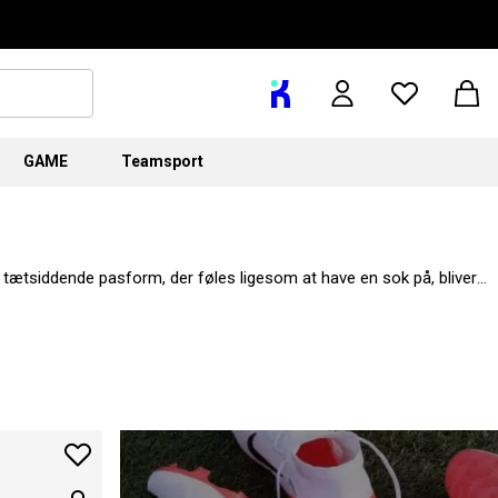
GAME
Teamsport
en tætsiddende pasform, der føles ligesom at have en sok på, bliver
rker som
Nike
,
adidas
,
PUMA
,
Under Armour
og
New Balance
, har