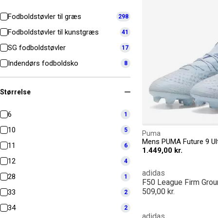
Fodboldstøvler til græs
298
Fodboldstøvler til kunstgræs
41
SG fodboldstøvler
17
Indendørs fodboldsko
8
Størrelse
6
1
10
5
Puma
11
6
1.449,00 kr.
12
4
adidas
28
1
F50 League Firm Grou
509,00 kr.
33
2
34
2
adidas