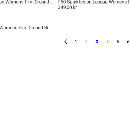
F50 Sparkfusion League Womens Firm Ground Football Boots
349,00 kr.
F50 Sparkfusion Elite Womens Firm Ground Boots
1
2
3
4
5
6