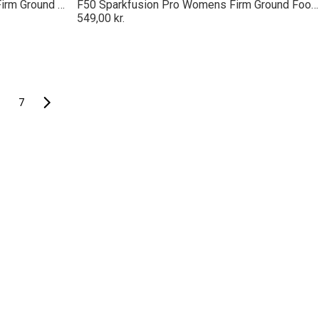
F50 Sparkfusion League Womens Firm Ground Football Boots
F50 Sparkfusion Pro Womens Firm Ground Football Boots
549,00 kr.
7