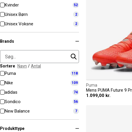
Kvinder
52
Unisex Børn
2
Unisex Voksne
2
Brands
Sortere
Navn
/
Antal
Puma
118
Nike
109
Puma
adidas
74
1.099,00 kr.
Sondico
56
New Balance
7
Produkttype