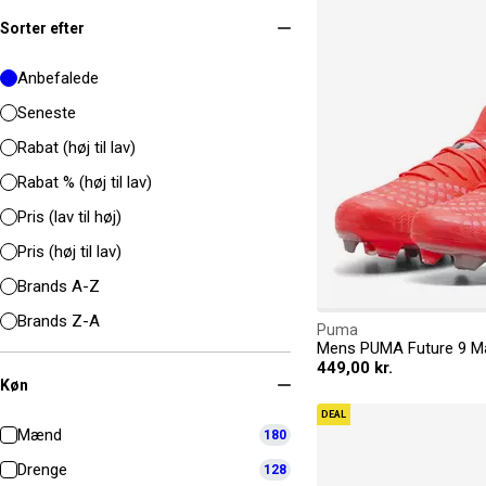
Sorter efter
Anbefalede
Seneste
Rabat (høj til lav)
Rabat % (høj til lav)
Pris (lav til høj)
Pris (høj til lav)
Brands A-Z
Brands Z-A
Puma
449,00 kr.
Køn
DEAL
Mænd
180
Drenge
128