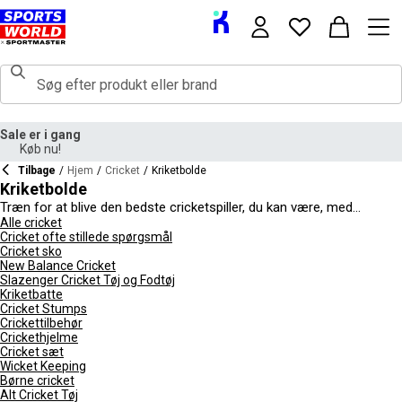
Sale er i gang
Køb nu!
Tilbage
/
Hjem
/
Cricket
/
Kriketbolde
Kriketbolde
Træn for at blive den bedste cricketspiller, du kan være, med
fantastisk udstyr, herunder et af de vigtigste stykker - cricketbolden.
Alle cricket
Cricket ofte stillede spørgsmål
Vores udvalg af cricketbolde er af topkvalitet, med mange elite-
Cricket sko
niveau produkter til kampdage, samt de vigtige træningssessioner.
New Balance Cricket
Vi tilbyder et bredt udvalg af forskellige træningsbolde, såsom air,
Slazenger Cricket Tøj og Fodtøj
skill og swing bolde, så du nemt kan øve alle områder af spillet. For
Kriketbatte
unge, der begynder med cricket, er der også et udvalg af produkter
Cricket Stumps
til juniorer!
Crickettilbehør
Crickethjelme
Cricket sæt
Wicket Keeping
Børne cricket
Alt Cricket Tøj