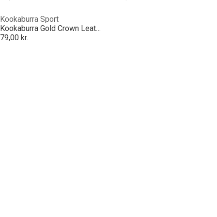
Kookaburra Sport
Kookaburra Gold Crown Leather Cricket Ball - Adult Mens Size
79,00 kr.