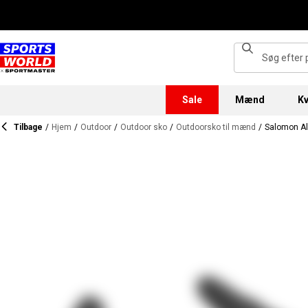
Sale
Mænd
Kv
Tilbage
/
Hjem
/
Outdoor
/
Outdoor sko
/
Outdoorsko til mænd
/
Salomon Al