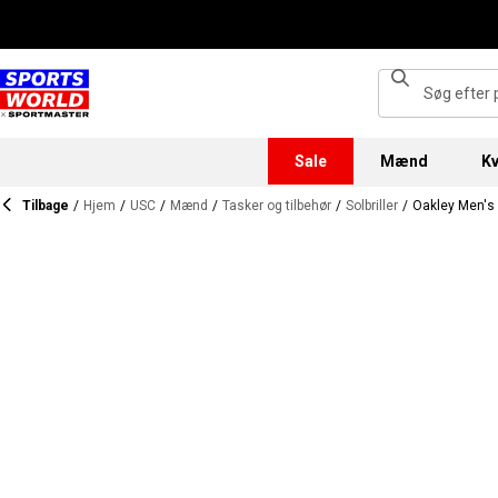
Sale
Mænd
Kv
Tilbage
/
Hjem
/
USC
/
Mænd
/
Tasker og tilbehør
/
Solbriller
/
Oakley Men's