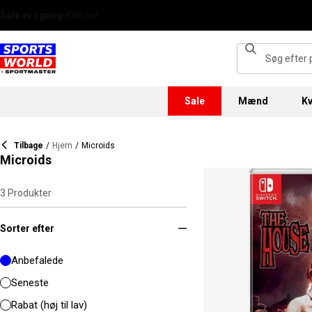
Sale
Mænd
Kv
Tilbage
/
Hjem
/
Microids
Microids
3
Produkter
Sorter efter
Anbefalede
Seneste
Rabat (høj til lav)