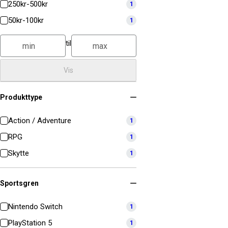
250kr-500kr
1
50kr-100kr
1
til
Vis
Produkttype
Action / Adventure
1
RPG
1
Skytte
1
Sportsgren
Nintendo Switch
1
PlayStation 5
1