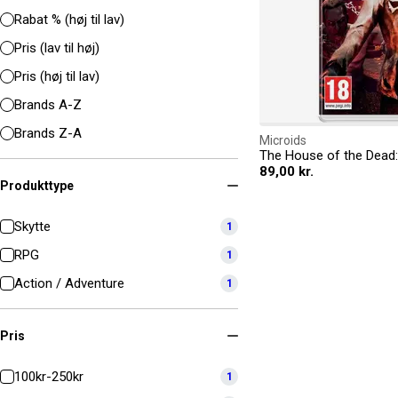
Rabat % (høj til lav)
Pris (lav til høj)
Pris (høj til lav)
Brands A-Z
Brands Z-A
Microids
The House of the Dead
89,00 kr.
Produkttype
Skytte
1
RPG
1
Action / Adventure
1
Pris
100kr-250kr
1