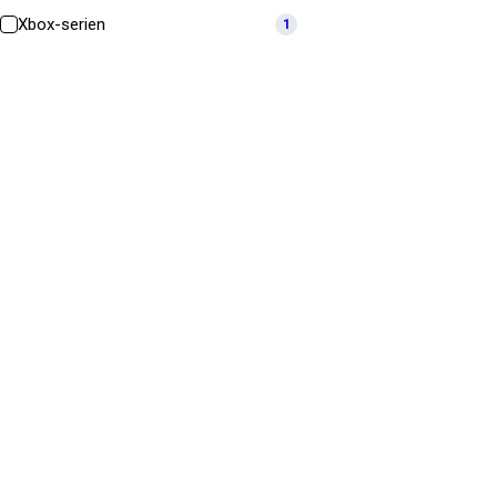
Xbox-serien
1
Ti
Email adresse *